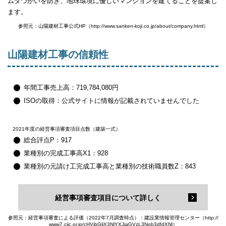
ムダづかいを防ぎ、地球環境に優しいマンションを建てることを提案し
ます。
参照元：山陽建材工事公式HP（http://www.sanken-koji.co.jp/about/company.html）
山陽建材工事の信頼性
年間工事売上高：719,784,080円
ISOの取得：公式サイトに情報が記載されていませんでした
2021年度の経営事項審査項目点数（建築一式）
総合評点P：917
業種別の完成工事高X1：928
業種別の元請け工完成工事高と業種別の技術職員数Z：843
経営事項審査項目について詳しく
参照元：経営事項審査による評価（2022年7月調査時点）：建設業情報管理センター（http://
www7.ciic.or.jp/cHVibGljX3NlYXJjaGVzL3Nob3dfdXNl）