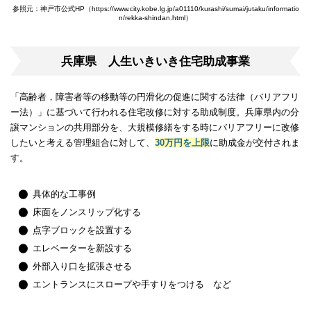
参照元：神戸市公式HP（https://www.city.kobe.lg.jp/a01110/kurashi/sumai/jutaku/informatio
n/rekka-shindan.html）
兵庫県 人生いきいき住宅助成事業
「高齢者，障害者等の移動等の円滑化の促進に関する法律（バリアフリ
ー法）」に基づいて行われる住宅改修に対する助成制度。兵庫県内の分
譲マンションの共用部分を、大規模修繕をする時にバリアフリーに改修
したいと考える管理組合に対して、
30万円を上限
に助成金が交付されま
す。
具体的な工事例
床面をノンスリップ化する
点字ブロックを設置する
エレベーターを新設する
外部入り口を拡張させる
エントランスにスロープや手すりをつける など