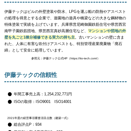
伊藤テックはビルの外壁塗装や防水、LPGを運ぶ船の防熱やアスベスト
の処理を得意とする企業で、遊園地の遊具や橋梁などの大きな鋼材物の
特殊塗装で実績を上げています。兵庫県営尼崎御園鉄筋住宅や県営西宮
南甲子園鉄筋団地、県営西宮真砂高層住宅など、
マンションや団地の外
壁を丸ごと1棟分補修できる実力の持ち主
。古いマンションの壁に含ま
れた、人体に有害な吹付けアスベストも、特別管理産業廃棄物「廃石
綿」として安全に処理しています。
参照元：伊藤テック公式HP（https://ito-tech.com/）
伊藤テックの信頼性
年間工事売上高：1,254,232,771円
ISOの取得：ISO9001 ISO14001
2021年度の経営事項審査項目点数（建築一式）
総合評点P：934