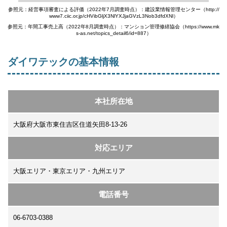
参照元：経営事項審査による評価（2022年7月調査時点）：建設業情報管理センター（http://
www7.ciic.or.jp/cHVibGljX3NlYXJjaGVzL3Nob3dfdXNl）
参照元：年間工事売上高（2022年8月調査時点）：マンション管理修繕協会（https://www.mk
s-as.net/topics_detail6/id=887）
ダイワテックの基本情報
本社所在地
大阪府大阪市東住吉区住道矢田8-13-26
対応エリア
大阪エリア・東京エリア・九州エリア
電話番号
06-6703-0388