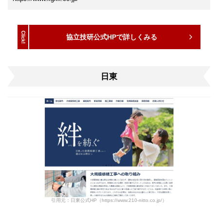
協立技研公式HPで詳しくみる
日東
引用元：日東公式HP（https://www.210-nitto.co.jp/）