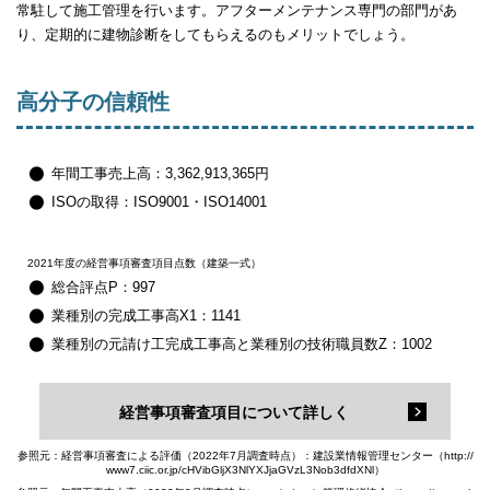
常駐して施工管理を行います。アフターメンテナンス専門の部門があ
り、定期的に建物診断をしてもらえるのもメリットでしょう。
高分子の信頼性
年間工事売上高：3,362,913,365円
ISOの取得：ISO9001・ISO14001
2021年度の経営事項審査項目点数（建築一式）
総合評点P：997
業種別の完成工事高X1：1141
業種別の元請け工完成工事高と業種別の技術職員数Z：1002
経営事項審査項目について詳しく
参照元：経営事項審査による評価（2022年7月調査時点）：建設業情報管理センター（http://
www7.ciic.or.jp/cHVibGljX3NlYXJjaGVzL3Nob3dfdXNl）