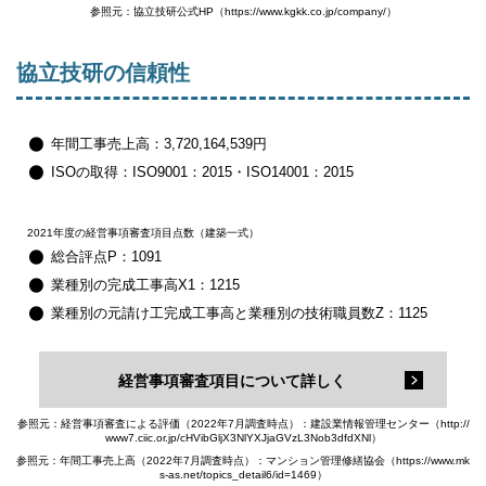
参照元：協立技研公式HP（https://www.kgkk.co.jp/company/）
協立技研の信頼性
年間工事売上高：3,720,164,539円
ISOの取得：ISO9001：2015・ISO14001：2015
2021年度の経営事項審査項目点数（建築一式）
総合評点P：1091
業種別の完成工事高X1：1215
業種別の元請け工完成工事高と業種別の技術職員数Z：1125
経営事項審査項目について詳しく
参照元：経営事項審査による評価（2022年7月調査時点）：建設業情報管理センター（http://
www7.ciic.or.jp/cHVibGljX3NlYXJjaGVzL3Nob3dfdXNl）
参照元：年間工事売上高（2022年7月調査時点）：マンション管理修繕協会（https://www.mk
s-as.net/topics_detail6/id=1469）