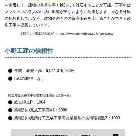
を使用して、建物の異常を早く検知して対応することが可能。工事中は
マンションの住人の生活に影響が出ないように配慮します。単なる外観
の化粧直しではなく、建物そのものの資産価値を上げることができる改
修工事を提案しています。
参照元：小野工建公式HP（https://www.ono-kohken.co.jp/company/）
小野工建の信頼性
年間工事売上高：6,044,016,963円
ISOの取得：なし
2021年度の経営事項審査項目点数（建築一式）
総合評点P：1064
業種別の完成工事高X1：1080
業種別の元請け工完成工事高と業種別の技術職員数Z：1090