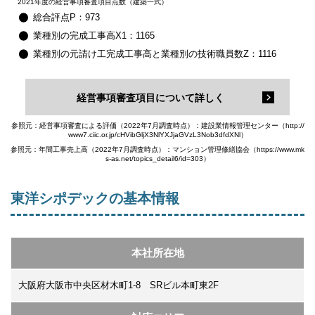
2021年度の経営事項審査項目点数（建築一式）
総合評点P：973
業種別の完成工事高X1：1165
業種別の元請け工完成工事高と業種別の技術職員数Z：1116
経営事項審査項目について詳しく
参照元：経営事項審査による評価（2022年7月調査時点）：建設業情報管理センター（http://
www7.ciic.or.jp/cHVibGljX3NlYXJjaGVzL3Nob3dfdXNl）
参照元：年間工事売上高（2022年7月調査時点）：マンション管理修繕協会（https://www.mk
s-as.net/topics_detail6/id=303）
東洋シポデックの基本情報
本社所在地
大阪府大阪市中央区材木町1-8 SRビル本町東2F