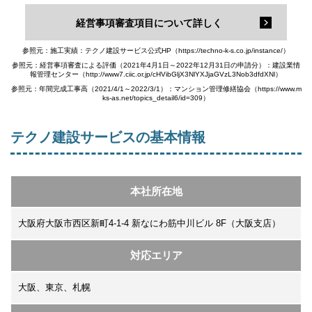
経営事項審査項目について詳しく
参照元：施工実績：テクノ建設サービス公式HP（https://techno-k-s.co.jp/instance/）
参照元：経営事項審査による評価（2021年4月1日～2022年12月31日の申請分）：建設業情
報管理センター（http://www7.ciic.or.jp/cHVibGljX3NlYXJjaGVzL3Nob3dfdXNl）
参照元：年間完成工事高（2021/4/1～2022/3/1）：マンション管理修繕協会（https://www.m
ks-as.net/topics_detail6/id=309）
テクノ建設サービスの基本情報
本社所在地
大阪府大阪市西区新町4-1-4 新なにわ筋中川ビル 8F（大阪支店）
対応エリア
大阪、東京、札幌