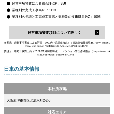
経営事項審査による総合評点P：958
業種別の完成工事高X1：1119
業種別の元請け工完成工事高と業種別の技術職員数Z：1095
経営事項審査項目について詳しく
参照元：経営事項審査による評価（2022年7月調査時点）：建設業情報管理センター（http://
www7.ciic.or.jp/cHVibGljX3NlYXJjaGVzL3Nob3dfdXNl）
参照元：年間工事売上高（2022年7月調査時点）：マンション管理修繕協会（https://www.mk
s-as.net/topics_detail6/id=1448）
日東の基本情報
本社所在地
大阪府堺市堺区北清水町2-2-6
対応エリア