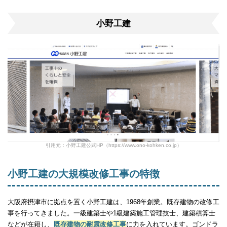
小野工建
引用元：小野工建公式HP（https://www.ono-kohken.co.jp）
小野工建の大規模改修工事の特徴
大阪府摂津市に拠点を置く小野工建は、1968年創業。既存建物の改修工
事を行ってきました。一級建築士や1級建築施工管理技士、建築積算士
などが在籍し、
既存建物の耐震改修工事
に力を入れています。ゴンドラ