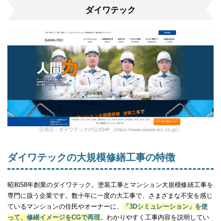
ダイワテック
引用元：ダイワテックの公式HP（https://www.daiwa-tec.co.jp/）
ダイワテックの大規模修繕工事の特徴
昭和58年創業のダイワテック。塗装工事とマンション大規模修繕工事を
専門に扱う企業です。数十年に一度の大工事で、さまざまな不安を感じ
ているマンションの住民やオーナーに、
「3Dシミュレーション」を使
って、修繕イメージをCGで再現
。わかりやすく工事内容を説明してい