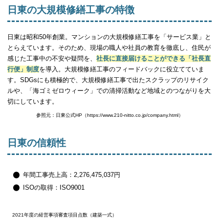
日東の大規模修繕工事の特徴
日東は昭和50年創業。マンションの大規模修繕工事を「サービス業」と
とらえています。そのため、現場の職人や社員の教育を徹底し、住民が
感じた工事中の不安や疑問を、
社長に直接届けることができる「社長直
行便」制度
を導入。大規模修繕工事のフィードバックに役立てていま
す。SDGsにも積極的で、大規模修繕工事で出たスクラップのリサイク
ルや、「海ゴミゼロウィーク」での清掃活動など地域とのつながりを大
切にしています。
参照元：日東公式HP（https://www.210-nitto.co.jp/company.html）
日東の信頼性
年間工事売上高：2,276,475,037円
ISOの取得：ISO9001
2021年度の経営事項審査項目点数（建築一式）