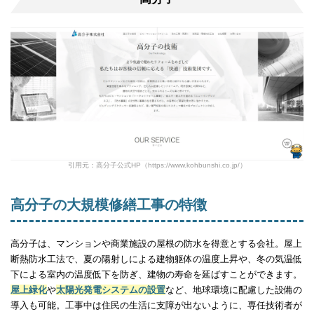
引用元：高分子公式HP（https://www.kohbunshi.co.jp/）
高分子の大規模修繕工事の特徴
高分子は、マンションや商業施設の屋根の防水を得意とする会社。屋上
断熱防水工法で、夏の陽射しによる建物躯体の温度上昇や、冬の気温低
下による室内の温度低下を防ぎ、建物の寿命を延ばすことができます。
屋上緑化
や
太陽光発電システムの設置
など、地球環境に配慮した設備の
導入も可能。工事中は住民の生活に支障が出ないように、専任技術者が