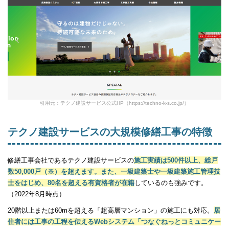
引用元：テクノ建設サービス公式HP（https://techno-k-s.co.jp/）
テクノ建設サービスの大規模修繕工事の特徴
修繕工事会社であるテクノ建設サービスの
施工実績は500件以上、総戸
数50,000戸（※）を超えます。また、一級建築士や一級建築施工管理技
士をはじめ、80名を超える有資格者が在籍
しているのも強みです。
（2022年8月時点）
20階以上または60mを超える「超高層マンション」の施工にも対応。
居
住者には工事の工程を伝えるWebシステム「つなぐねっとコミュニケー