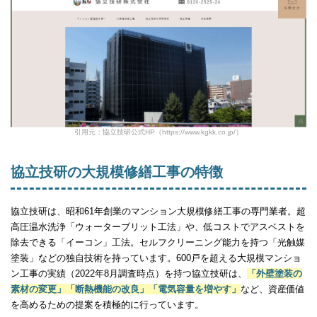
引用元：協立技研公式HP（https://www.kgkk.co.jp/）
協立技研の大規模修繕工事の特徴
協立技研は、昭和61年創業のマンション大規模修繕工事の専門業者。超
高圧温水洗浄「ウォーターブリット工法」や、低コストでアスベストを
除去できる「イーコン」工法。セルフクリーニング能力を持つ「光触媒
塗装」などの独自技術を持っています。600戸を超える大規模マンショ
ン工事の実績（2022年8月調査時点）を持つ協立技研は、
「外壁塗装の
素材の変更」「断熱機能の改良」「電気容量を増やす」
など、資産価値
を高めるための提案を積極的に行っています。