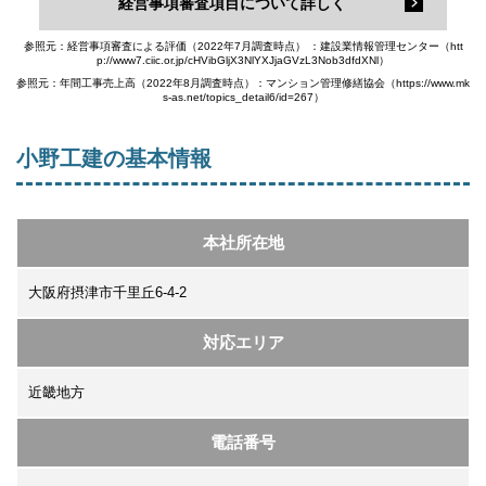
経営事項審査項目について詳しく
参照元：経営事項審査による評価（2022年7月調査時点） ：建設業情報管理センター（htt
p://www7.ciic.or.jp/cHVibGljX3NlYXJjaGVzL3Nob3dfdXNl）
参照元：年間工事売上高（2022年8月調査時点）：マンション管理修繕協会（https://www.mk
s-as.net/topics_detail6/id=267）
小野工建の基本情報
本社所在地
大阪府摂津市千里丘6-4-2
対応エリア
近畿地方
電話番号