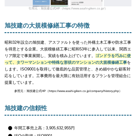
引用元：旭技建公式HP（https://www.asahi-giken.co.jp/）
旭技建の大規模修繕工事の特徴
昭和32年設立の旭技建、アスファルトを使った外構土木工事や防水工事
を得意とする企業。大規模修繕工事に昭和53年に参入して以来、関西エ
リア限定で事業展開し、実績を積み上げています。
ゴンドラを巧みに使
って、タワーマンションや特殊な形状のマンションの大規模修繕工事
を
します。ISO9001を取得して徹底的な品質管理と、きめ細やかな顧客対
応をしています。工事費用を最大限に有効活用するプランを管理組合に
提案しています。
参照元：旭技建公式HP（https://www.asahi-giken.co.jp/company/history.php）
旭技建の信頼性
年間工事売上高：3,905,632,955円
ISOの取得：ISO9001