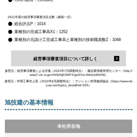
2021年度の経営事項審査項目点数（建築一式）
総合評点P：1014
業種別の完成工事高X1：1252
業種別の元請け工完成工事高と業種別の技術職員数Z：1048
経営事項審査項目について詳しく
参照元：経営事項審査による評価（2022年7月調査時点）：建設業情報管理センター（http://
www7.ciic.or.jp/cHVibGljX3NlYXJjaGVzL3Nob3dfdXNl）
参照元：年間工事売上高（2022年8月調査時点）：マンション管理修繕協会（https://www.mk
s-as.net/topics_detail6/id=265）
旭技建の基本情報
本社所在地