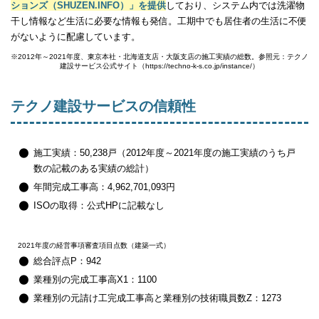
ションズ（SHUZEN.INFO）」を提供
しており、システム内では洗濯物
干し情報など生活に必要な情報も発信。工期中でも居住者の生活に不便
がないように配慮しています。
※2012年～2021年度、東京本社・北海道支店・大阪支店の施工実績の総数。参照元：テクノ
建設サービス公式サイト（https://techno-k-s.co.jp/instance/）
テクノ建設サービスの信頼性
施工実績：50,238戸（2012年度～2021年度の施工実績のうち戸
数の記載のある実績の総計）
年間完成工事高：4,962,701,093円
ISOの取得：公式HPに記載なし
2021年度の経営事項審査項目点数（建築一式）
総合評点P：942
業種別の完成工事高X1：1100
業種別の元請け工完成工事高と業種別の技術職員数Z：1273