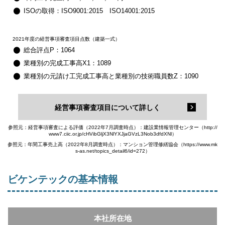
ISOの取得：ISO9001:2015 ISO14001:2015
2021年度の経営事項審査項目点数（建築一式）
総合評点P：1064
業種別の完成工事高X1：1089
業種別の元請け工完成工事高と業種別の技術職員数Z：1090
経営事項審査項目について詳しく
参照元：経営事項審査による評価（2022年7月調査時点）：建設業情報管理センター（http://
www7.ciic.or.jp/cHVibGljX3NlYXJjaGVzL3Nob3dfdXNl）
参照元：年間工事売上高（2022年8月調査時点）：マンション管理修繕協会（https://www.mk
s-as.net/topics_detail6/id=272）
ビケンテックの基本情報
本社所在地