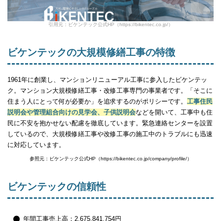
引用元：ビケンテック公式HP（https://bikentec.co.jp/）
ビケンテックの大規模修繕工事の特徴
1961年に創業し、マンションリニューアル工事に参入したビケンテッ
ク。マンション大規模修繕工事・改修工事専門の事業者です。「そこに
住まう人にとって何が必要か」を追求するのがポリシーです。
工事住民
説明会や管理組合向けの見学会、子供説明会
などを開いて、工事中も住
民に不安を抱かせない配慮を徹底しています。緊急連絡センターを設置
しているので、大規模修繕工事や改修工事の施工中のトラブルにも迅速
に対応しています。
参照元：ビケンテック公式HP（https://bikentec.co.jp/company/profile/）
ビケンテックの信頼性
年間工事売上高：2,675,841,754円