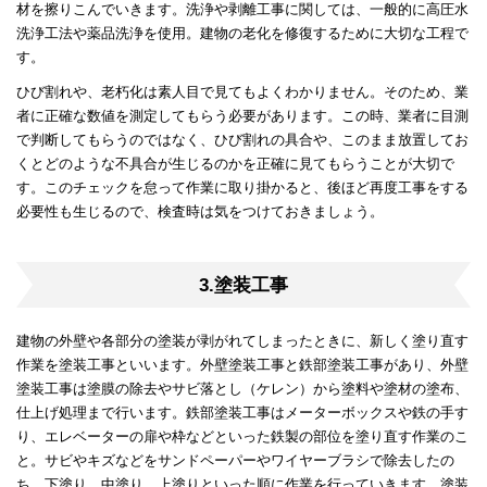
材を擦りこんでいきます。洗浄や剥離工事に関しては、一般的に高圧水
洗浄工法や薬品洗浄を使用。建物の老化を修復するために大切な工程で
す。
ひび割れや、老朽化は素人目で見てもよくわかりません。そのため、業
者に正確な数値を測定してもらう必要があります。この時、業者に目測
で判断してもらうのではなく、ひび割れの具合や、このまま放置してお
くとどのような不具合が生じるのかを正確に見てもらうことが大切で
す。このチェックを怠って作業に取り掛かると、後ほど再度工事をする
必要性も生じるので、検査時は気をつけておきましょう。
3.塗装工事
建物の外壁や各部分の塗装が剥がれてしまったときに、新しく塗り直す
作業を塗装工事といいます。外壁塗装工事と鉄部塗装工事があり、外壁
塗装工事は塗膜の除去やサビ落とし（ケレン）から塗料や塗材の塗布、
仕上げ処理まで行います。鉄部塗装工事はメーターボックスや鉄の手す
り、エレベーターの扉や枠などといった鉄製の部位を塗り直す作業のこ
と。サビやキズなどをサンドペーパーやワイヤーブラシで除去したの
ち、下塗り、中塗り、上塗りといった順に作業を行っていきます。塗装