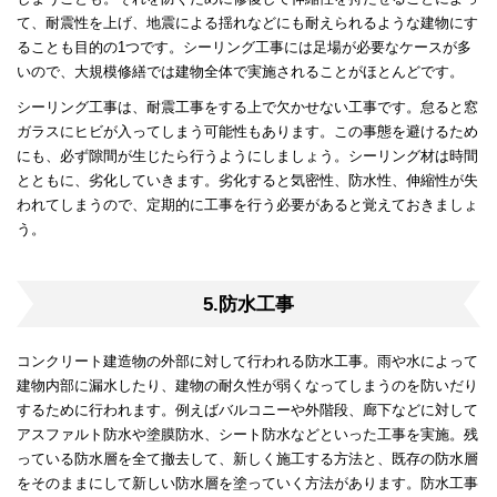
て、耐震性を上げ、地震による揺れなどにも耐えられるような建物にす
ることも目的の1つです。シーリング工事には足場が必要なケースが多
いので、大規模修繕では建物全体で実施されることがほとんどです。
シーリング工事は、耐震工事をする上で欠かせない工事です。怠ると窓
ガラスにヒビが入ってしまう可能性もあります。この事態を避けるため
にも、必ず隙間が生じたら行うようにしましょう。シーリング材は時間
とともに、劣化していきます。劣化すると気密性、防水性、伸縮性が失
われてしまうので、定期的に工事を行う必要があると覚えておきましょ
う。
5.防水工事
コンクリート建造物の外部に対して行われる防水工事。雨や水によって
建物内部に漏水したり、建物の耐久性が弱くなってしまうのを防いだり
するために行われます。例えばバルコニーや外階段、廊下などに対して
アスファルト防水や塗膜防水、シート防水などといった工事を実施。残
っている防水層を全て撤去して、新しく施工する方法と、既存の防水層
をそのままにして新しい防水層を塗っていく方法があります。防水工事