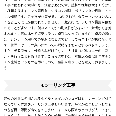
工事で使われる素材にも、注意が必要です。塗料の種類は大きく分けて
４種類あります。フッ素樹脂、シリコン樹脂、ポリウレタン樹脂、アク
リル樹脂です。フッ素が品質が良いものですが、タワーマンションのよ
うなところにしか使われていません。一般的には、シリコン樹脂を使わ
れることが多いです。低コストでかつ耐久性があるので、業者からは好
まれます。昔に比べて環境に優しい塗料になっていますが、塗装の際に
は、シンナーを用いての希釈になるのでどうしてもニオイが気になりま
す。住民には、この臭いについての説明をきちんとするべきでしょう。
また、塗装部分は、外壁のみだけでなく、天井裏（バルコニーの上部
分）を行うこともあります。こちらの塗料は、水性反応硬化形エマルシ
ョン塗料というものを用いるので、種類が違うことを覚えておきましょ
う。
4.シーリング工事
建物の外壁に使用されるタイルとタイルのつなぎ目を、シーリング材で
埋めていく作業をシーリング工事といいます。時間が経つとどうしても
つなぎ目に隙間が出てきてしまい、そこから雨水やホコリが入ってきて
しまうことも。それを防ぐために修復して伸縮性を持たせることによっ