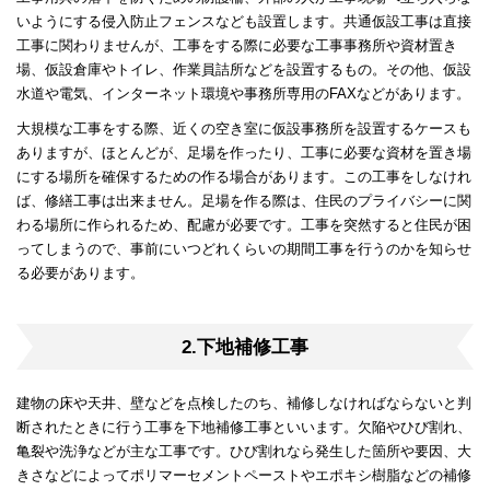
いようにする侵入防止フェンスなども設置します。共通仮設工事は直接
工事に関わりませんが、工事をする際に必要な工事事務所や資材置き
場、仮設倉庫やトイレ、作業員詰所などを設置するもの。その他、仮設
水道や電気、インターネット環境や事務所専用のFAXなどがあります。
大規模な工事をする際、近くの空き室に仮設事務所を設置するケースも
ありますが、ほとんどが、足場を作ったり、工事に必要な資材を置き場
にする場所を確保するための作る場合があります。この工事をしなけれ
ば、修繕工事は出来ません。足場を作る際は、住民のプライバシーに関
わる場所に作られるため、配慮が必要です。工事を突然すると住民が困
ってしまうので、事前にいつどれくらいの期間工事を行うのかを知らせ
る必要があります。
2.下地補修工事
建物の床や天井、壁などを点検したのち、補修しなければならないと判
断されたときに行う工事を下地補修工事といいます。欠陥やひび割れ、
亀裂や洗浄などが主な工事です。ひび割れなら発生した箇所や要因、大
きさなどによってポリマーセメントペーストやエポキシ樹脂などの補修