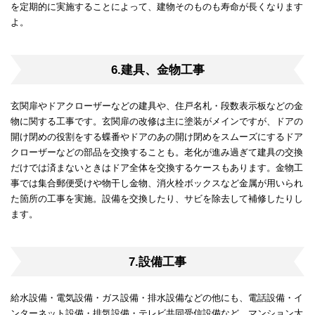
を定期的に実施することによって、建物そのものも寿命が長くなります
よ。
6.建具、金物工事
玄関扉やドアクローザーなどの建具や、住戸名札・段数表示板などの金
物に関する工事です。玄関扉の改修は主に塗装がメインですが、ドアの
開け閉めの役割をする蝶番やドアのあの開け閉めをスムーズにするドア
クローザーなどの部品を交換することも。老化が進み過ぎて建具の交換
だけでは済まないときはドア全体を交換するケースもあります。金物工
事では集合郵便受けや物干し金物、消火栓ボックスなど金属が用いられ
た箇所の工事を実施。設備を交換したり、サビを除去して補修したりし
ます。
7.設備工事
給水設備・電気設備・ガス設備・排水設備などの他にも、電話設備・イ
ンターネット設備・排気設備・テレビ共同受信設備など、マンション大