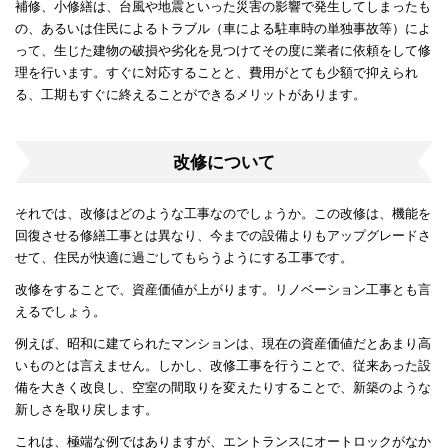
補修、小修繕は、台風や地震といった災害の影響で発生してしまったも
の、あるいは住民によるトラブル（車による駐車時の単独事故等）によ
って、生じた建物の破損や劣化を見つけてその度に業者に依頼をして修
理を行います。すぐに対応することと、費用がとても少額で抑えられ
る、工期もすぐに終えることができるメリットがあります。
改修について
それでは、改修はどのような工事なのでしょうか。この改修は、機能を
回復させる修繕工事とは異なり、今までの設備よりもアップグレードさ
せて、住民が快適に過ごしてもらうようにする工事です。
改修をすることで、資産価値が上がります。リノベーション工事とも言
えるでしょう。
例えば、昭和に建てられたマンションは、現在の資産価値だとあまり高
いものとは言えません。しかし、改修工事を行うことで、従来あった設
備を大きく改良し、空室の間取りを変えたりすることで、新築のような
新しさを取り戻します。
これは、極端な例ではありますが、エントランスにオートロックがなか