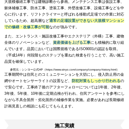
大規模修繕工事では建物診断から参画。メンテナンス工事は仮設工事、
躯体補修工事、防水工事、塗装工事、外壁改修工事、設備工事などを中
心に行います。リフトクライマーと呼ばれる移動式足場での作業に対応
しているため、超高層など
通常の足場設置ができない大規模マンション
での修繕・改修工事が可能
なのが強みです。
また、エントランス・施設改修工事やエクステリア（外構）工事、建物
全体のリノベーションなど、
資産価値を上げる工事
にも積極的に取り組
んでいます。品質においては国際規格であるISO9001の認証を取得。
（平成14年）何段階ものステップを重ねた検査を行うことで、高い施工
品質を確保しています。
参照元：シンヨー公式HP（https://www.sinyo.com/company/company-history.html）
工事期間中は住民とのコミュニケーションを大切にし、侵入防止用の金
網やオートセンサーライトの設置など、
防犯対策もしっかり行われる
の
で安心です。工事終了後のアフターフォローについては1年後、2年後、
3年後、5年後、10年後に定期点検が行われ、住民アンケートを参考にし
ながら不具合箇所・劣化箇所の補修作業を実施。必要があれば長期修繕
計画見直しの相談にも応じてもらえます。
施工実績