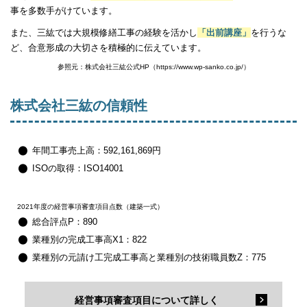
事を多数手がけています。
また、三紘では大規模修繕工事の経験を活かし
「出前講座」
を行うな
ど、合意形成の大切さを積極的に伝えています。
参照元：株式会社三紘公式HP（https://www.wp-sanko.co.jp/）
株式会社三紘の信頼性
年間工事売上高：592,161,869円
ISOの取得：ISO14001
2021年度の経営事項審査項目点数（建築一式）
総合評点P：890
業種別の完成工事高X1：822
業種別の元請け工完成工事高と業種別の技術職員数Z：775
経営事項審査項目について詳しく