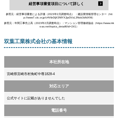
経営事項審査項目について詳しく
参照元：経営事項審査による評価（2023年2月調査時点） ：建設業情報管理センター（htt
p://www7.ciic.or.jp/cHVibGljX3NlYXJjaGVzL3Nob3dfdXNl）
参照元：年間工事売上高（2023年2月調査時点）：マンション管理修繕協会（https://www.mk
s-as.net/topics_detail6/id=241）
双葉工業株式会社の基本情報
本社所在地
宮崎県宮崎市村角町中尊1828-4
対応エリア
公式サイトに記載がありませんでした
電話番号