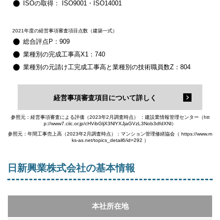
ISOの取得： ISO9001・ISO14001
2021年度の経営事項審査項目点数（建築一式）
総合評点P：909
業種別の完成工事高X1：740
業種別の元請け工完成工事高と業種別の技術職員数Z：804
経営事項審査項目について詳しく
参照元：経営事項審査による評価（2023年2月調査時点） ：建設業情報管理センター（htt
p://www7.ciic.or.jp/cHVibGljX3NlYXJjaGVzL3Nob3dfdXNl）
参照元：年間工事売上高（2023年2月調査時点）：マンション管理修繕協会（ https://www.m
ks-as.net/topics_detail6/id=292 ）
日新興業株式会社の基本情報
本社所在地