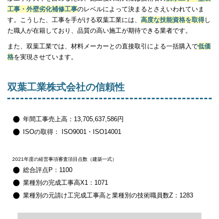
工事・外壁劣化補修工事
のレベルによって決まるとさえいわれていま
す。こうした、工事を手がける双葉工業には、
高度な技能資格を取得
し
た職人が在籍しており、品質の高い施工が期待できる業者です。
また、双葉工業では、材料メーカーとの直接取引による一括購入で
低価
格
を実現させています。
双葉工業株式会社の信頼性
年間工事売上高：13,705,637,586円
ISOの取得： ISO9001・ISO14001
2021年度の経営事項審査項目点数（建築一式）
総合評点P：1100
業種別の完成工事高X1：1071
業種別の元請け工完成工事高と業種別の技術職員数Z：1283