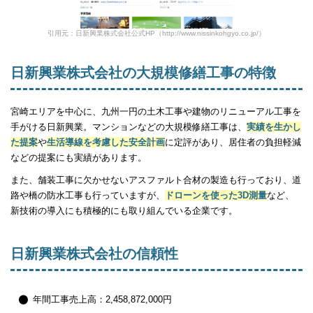
引用元：日新興業株式会社公式HP（http://www.nissinkohgyo.co.jp/）
日新興業株式会社の大規模修繕工事の特徴
宮崎エリアを中心に、九州一円の土木工事や建物のリニューアル工事を
手がける日新興業。マンションなどの大規模修繕工事は、
実績を生かし
た提案
や
生活導線を考慮した安全計画
に定評があり、居住者の負担軽減
などの提案にも実績があります。
また、舗装工事に欠かせないアスファルト合材の製造も行っており、道
路や橋の防水工事も行っていますが、
ドローンを使った3D測量
など、
新技術の導入にも積極的にも取り組んでいる企業です。
日新興業株式会社の信頼性
年間工事売上高：2,458,872,000円