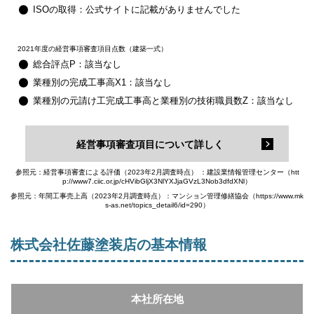
ISOの取得：公式サイトに記載がありませんでした
2021年度の経営事項審査項目点数（建築一式）
総合評点P：該当なし
業種別の完成工事高X1：該当なし
業種別の元請け工完成工事高と業種別の技術職員数Z：該当なし
経営事項審査項目について詳しく
参照元：経営事項審査による評価（2023年2月調査時点） ：建設業情報管理センター（htt
p://www7.ciic.or.jp/cHVibGljX3NlYXJjaGVzL3Nob3dfdXNl）
参照元：年間工事売上高（2023年2月調査時点）：マンション管理修繕協会（https://www.mk
s-as.net/topics_detail6/id=290）
株式会社佐藤塗装店の基本情報
本社所在地