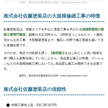
引用元：株式会社佐藤塗装店公式HP（http://satotosoten.com/）
株式会社佐藤塗装店の大規模修繕工事の特徴
佐藤塗装店は、宮崎エリアを中心に塗装工事を手がける
地域密着型の塗
装工事専門業者
。創業の大正14年から、100年近くにもわたり、一般住
宅から公共工事、大型橋梁塗装まで、幅広い分野で施工実績を築いてき
た老舗企業です。
そのため、地元での信頼も厚く、
1級技能士
をはじめとした高い技術を
持つ職人も多数在籍していることから、高品質な施工が特徴。マンショ
ンなどの大規模改修工事においても､高品質な施工が期待できる企業で
す。
参照元：株式会社佐藤塗装店公式HP（http://satotosoten.com/）
株式会社佐藤塗装店の信頼性
年間工事売上高：531,797,877円