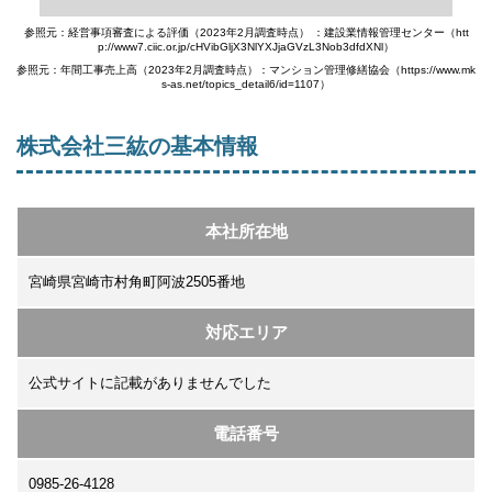
参照元：経営事項審査による評価（2023年2月調査時点） ：建設業情報管理センター（htt
p://www7.ciic.or.jp/cHVibGljX3NlYXJjaGVzL3Nob3dfdXNl）
参照元：年間工事売上高（2023年2月調査時点）：マンション管理修繕協会（https://www.mk
s-as.net/topics_detail6/id=1107）
株式会社三紘の基本情報
本社所在地
宮崎県宮崎市村角町阿波2505番地
対応エリア
公式サイトに記載がありませんでした
電話番号
0985-26-4128